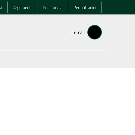
tà
Argomenti
Per i media
Per i cittadini
Cerca