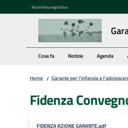
Vai al contenuto
Vai alla navigazione
Vai al footer
Assemblea legislativa
Gara
Cosa fa
Notizie
Agenda
Home
Garante per l'infanzia e l'adolesce
/
Fidenza Convegn
FIDENZA AZIONE GARANTE.pdf