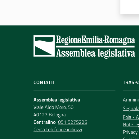
CONTATTI
TRASP
Assemblea legislativa
Amminis
Viale Aldo Moro, 50
Segnala 
40127 Bologna
Foia - A
Centralino
051 5275226
Note le
Cerca telefoni e indirizzi
Privacy 