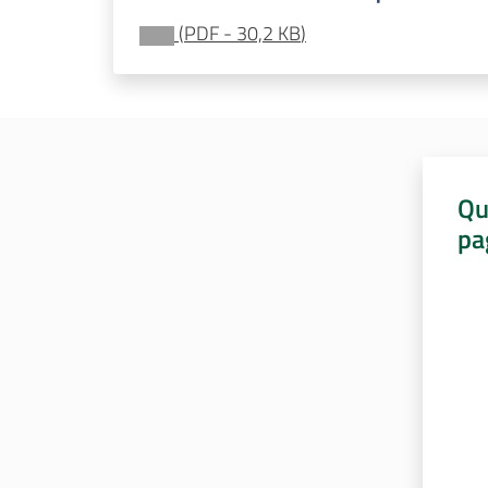
(
PDF
-
30,2 KB
)
Qu
pa
Valut