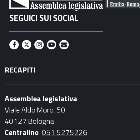
SEGUICI SUI SOCIAL
F
T
I
Y
M
a
w
n
o
a
RECAPITI
c
i
s
u
i
e
t
t
t
l
b
t
a
u
Assemblea legislativa
o
e
g
b
Viale Aldo Moro, 50
o
r
r
e
40127 Bologna
k
a
Centralino
051 5275226
m