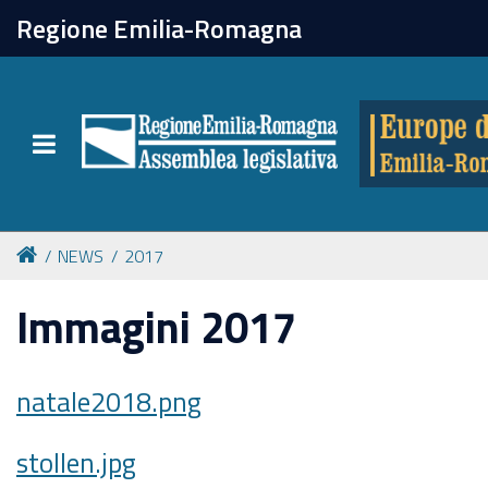
chiudi
Regione Emilia-Romagna
Europe direct
Toggle navigation
Attività
Formazione
NEWS
2017
Eventi
Immagini 2017
Tutte le notizie
natale2018.png
Newsletter
stollen.jpg