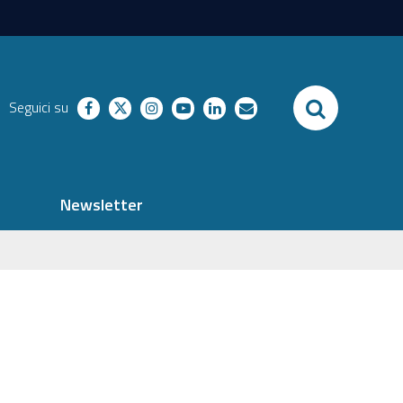
SEARCH
Seguici su
facebook
twitter
instagram
youtube
linkedin
richieste
Newsletter