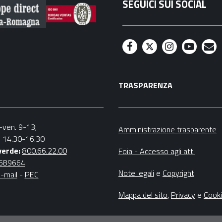
SEGUICI SUI SOCIAL
F
T
I
Y
M
a
w
n
o
a
TRASPARENZA
c
i
s
u
i
e
t
t
t
l
b
t
a
u
n.-ven. 9-13;
Amministrazione trasparente
v. 14.30-16.30
o
e
g
b
verde:
800.66.22.00
Foia - Accesso agli atti
o
r
r
e
4689664
Note legali
e
Copyright
-mail
-
PEC
k
a
m
Mappa del sito
,
Privacy
e
Cook