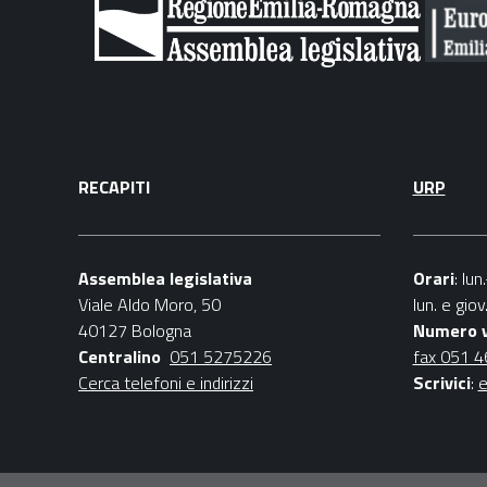
RECAPITI
URP
Assemblea legislativa
Orari
: lu
Viale Aldo Moro, 50
lun. e gio
40127 Bologna
Numero 
Centralino
051 5275226
fax 051 
Cerca telefoni e indirizzi
Scrivici
:
e