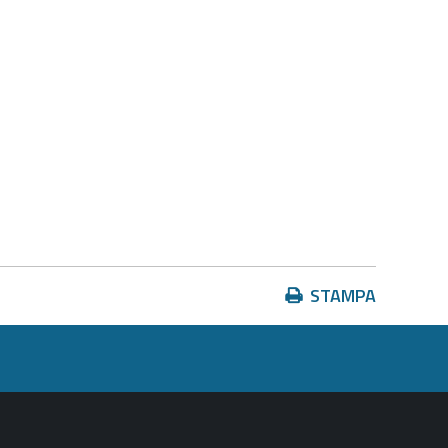
Azioni
STAMPA
sul
documento