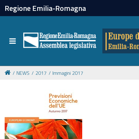
chiudi
Regione Emilia-Romagna
Europe direct
Toggle navigation
Attività
Formazione
NEWS
2017
Immagini 2017
Eventi
Tutte le notizie
Newsletter