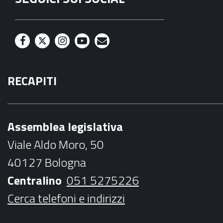
F
T
I
Y
M
a
w
n
o
a
RECAPITI
c
i
s
u
i
e
t
t
t
l
b
t
a
u
Assemblea legislativa
o
e
g
b
Viale Aldo Moro, 50
o
r
r
e
40127 Bologna
k
a
Centralino
051 5275226
m
Cerca telefoni e indirizzi