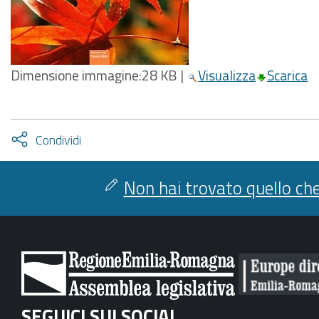
Dimensione immagine:
28 KB
|
Visualizza
Scarica
Attiva
Condividi
condividi
facebook
twitter
Non hai trovato quello che
SEGUICI SUI SOCIAL