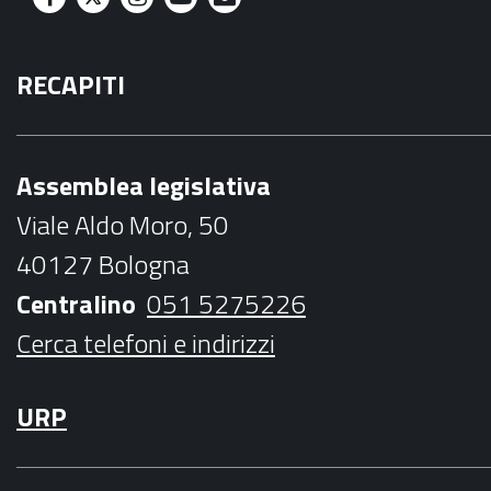
F
T
I
Y
M
a
w
n
o
a
RECAPITI
c
i
s
u
i
e
t
t
t
l
b
t
a
u
Assemblea legislativa
o
e
g
b
Viale Aldo Moro, 50
o
r
r
e
40127 Bologna
k
a
Centralino
051 5275226
m
Cerca telefoni e indirizzi
URP