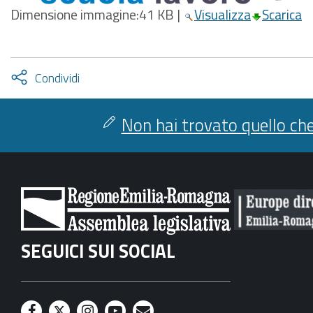
Dimensione immagine:
41 KB
|
Visualizza
Scarica
Attiva
Condividi
condividi
facebook
twitter
Non hai trovato quello che
SEGUICI SUI SOCIAL