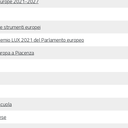
g Europe 2021-2027
i e strumenti europei
l Premio LUX 2021 del Parlamento europeo
uropa a Piacenza
scuola
lese