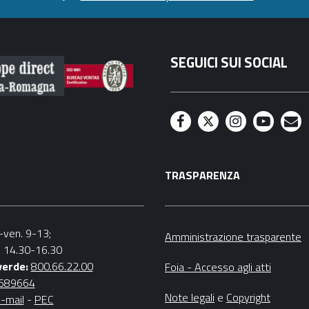
SEGUICI SUI SOCIAL
F
T
I
Y
M
a
w
n
o
a
TRASPARENZA
c
i
s
u
i
e
t
t
t
l
b
t
a
u
n.-ven. 9-13;
Amministrazione trasparente
v. 14.30-16.30
o
e
g
b
verde:
800.66.22.00
Foia - Accesso agli atti
o
r
r
e
4689664
Note legali
e
Copyright
-mail
-
PEC
k
a