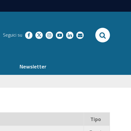
SEARCH
Seguici su
facebook
twitter
instagram
youtube
linkedin
richieste
Newsletter
Tipo