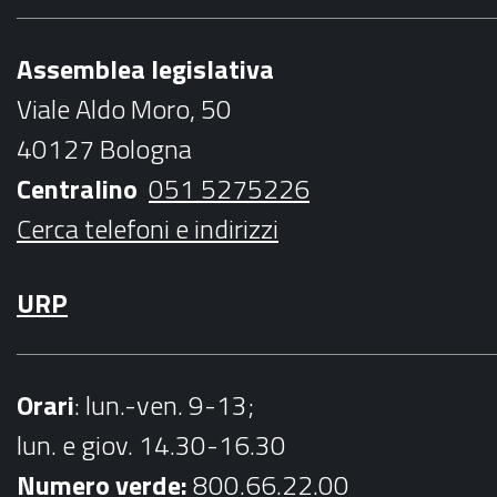
e
t
t
t
l
b
t
a
u
Assemblea legislativa
o
e
g
b
Viale Aldo Moro, 50
o
r
r
e
40127 Bologna
k
a
Centralino
051 5275226
m
Cerca telefoni e indirizzi
URP
Orari
: lun.-ven. 9-13;
lun. e giov. 14.30-16.30
Numero verde:
800.66.22.00