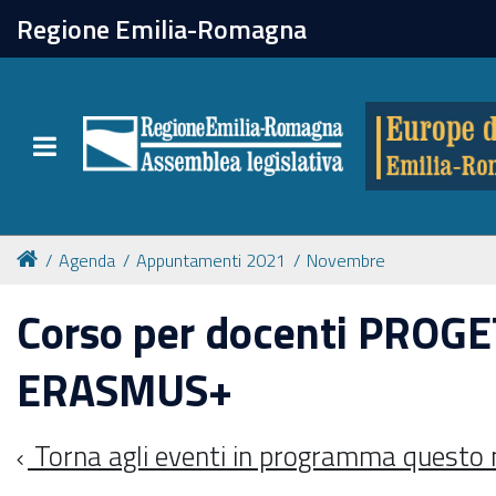
chiudi
Regione Emilia-Romagna
Europe direct
Toggle navigation
Attività
Formazione
Agenda
Appuntamenti 2021
Novembre
Eventi
Corso per docenti PROG
ERASMUS+
Tutte le notizie
Torna agli eventi in programma questo
Newsletter