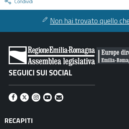
Attiva
Condividi
condividi
facebook
twitter
Non hai trovato quello che
SEGUICI SUI SOCIAL
F
T
I
Y
M
a
w
n
o
a
RECAPITI
c
i
s
u
i