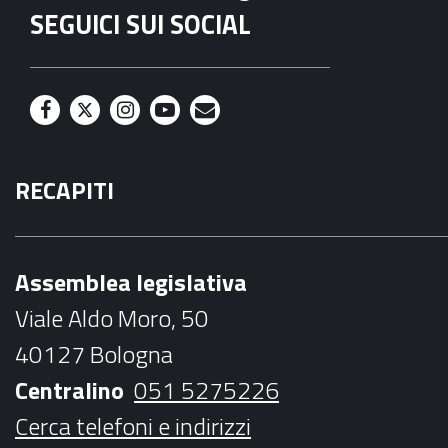
SEGUICI SUI SOCIAL
F
T
I
Y
M
a
w
n
o
a
RECAPITI
c
i
s
u
i
e
t
t
t
l
b
t
a
u
Assemblea legislativa
o
e
g
b
Viale Aldo Moro, 50
o
r
r
e
40127 Bologna
k
a
Centralino
051 5275226
m
Cerca telefoni e indirizzi