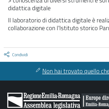
> conoscenza di diversi strumenti e sof
didattica digitale
Il laboratorio di didattica digitale è real
collaborazione con l'Istituto storico Parr
Attiva
Condividi
condividi
facebook
twitter
Non hai trovato quello che