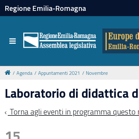
chiudi
Regione Emilia-Romagna
Europe direct
Toggle navigation
Attività
Formazione
Agenda
Appuntamenti 2021
Novembre
Eventi
Laboratorio di didattica d
Tutte le notizie
Torna agli eventi in programma questo
15
Newsletter