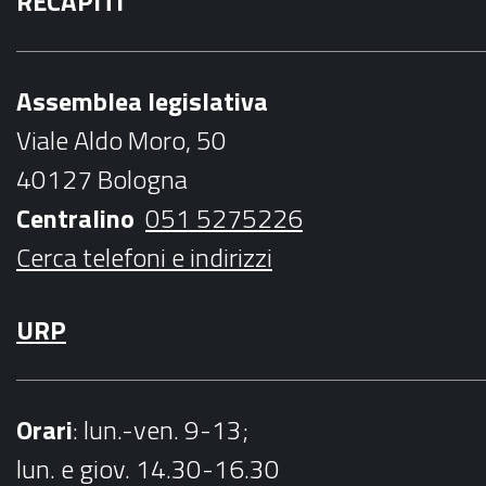
RECAPITI
c
i
s
u
i
e
t
t
t
l
b
t
a
u
Assemblea legislativa
o
e
g
b
Viale Aldo Moro, 50
o
r
r
e
40127 Bologna
k
a
Centralino
051 5275226
m
Cerca telefoni e indirizzi
URP
Orari
: lun.-ven. 9-13;
lun. e giov. 14.30-16.30