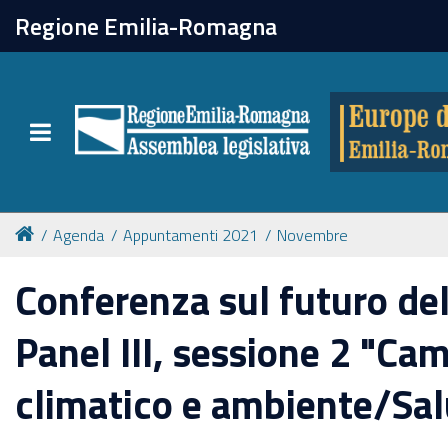
chiudi
Regione Emilia-Romagna
Europe direct
Toggle navigation
Attività
Formazione
Agenda
Appuntamenti 2021
Novembre
Eventi
Conferenza sul futuro del
Panel III, sessione 2 "C
Tutte le notizie
climatico e ambiente/Sal
Newsletter