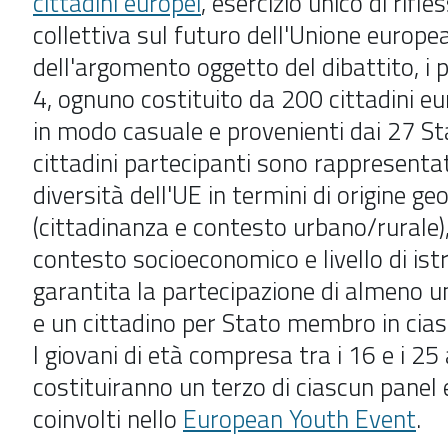
cittadini europei
, esercizio unico di rifle
collettiva sul futuro dell'Unione europe
dell'argomento oggetto del dibattito, i 
4, ognuno costituito da 200 cittadini eur
in modo casuale e provenienti dai 27 St
cittadini partecipanti sono rappresentat
diversità dell'UE in termini di origine ge
(cittadinanza e contesto urbano/rurale),
contesto socioeconomico e livello di ist
garantita la partecipazione di almeno u
e un cittadino per Stato membro in cias
I giovani di età compresa tra i 16 e i 25
costituiranno un terzo di ciascun panel
coinvolti nello
European Youth Event
.