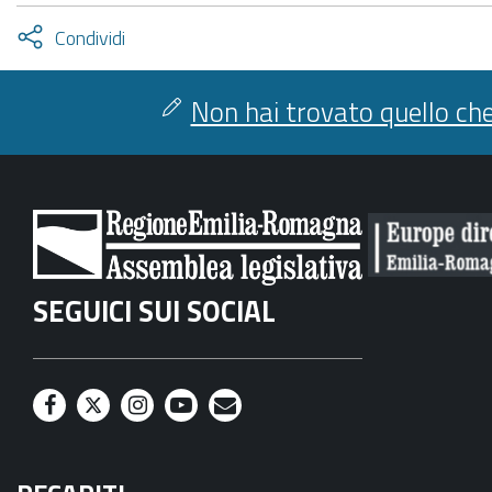
Attiva
Condividi
condividi
facebook
twitter
Non hai trovato quello che
SEGUICI SUI SOCIAL
F
T
I
Y
M
a
w
n
o
a