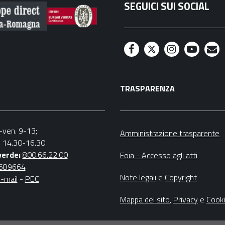
SEGUICI SUI SOCIAL
F
T
I
Y
M
a
w
n
o
a
TRASPARENZA
c
i
s
u
i
e
t
t
t
l
b
t
a
u
n.-ven. 9-13;
Amministrazione trasparente
v. 14.30-16.30
o
e
g
b
verde:
800.66.22.00
Foia - Accesso agli atti
o
r
r
e
4689664
Note legali
e
Copyright
-mail
-
PEC
k
a
m
Mappa del sito
,
Privacy
e
Cook