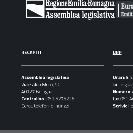
RECAPITI
URP
Assemblea legislativa
Orari
: lu
Viale Aldo Moro, 50
lun. e gio
40127 Bologna
Numero 
Centralino
051 5275226
fax 051 
Cerca telefoni e indirizzi
Scrivici
:
e