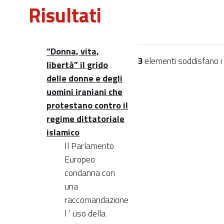
Risultati
“Donna, vita,
3
elementi soddisfano i c
libertà” il grido
delle donne e degli
uomini iraniani che
protestano contro il
regime dittatoriale
islamico
Il Parlamento
Europeo
condanna con
una
raccomandazione
l ’ uso della