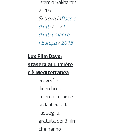
Premio Sakharov
2015.
Si trova in
Pace e
diritti
/
…
/
I
diritti umani e
l'Europa
/
2015
Lux Film Days:
stasera al Lumière
c'è Mediterranea
Giovedì 3
dicembre al
cinema Lumiere
si dà il via alla
rassegna
gratuita dei 3 film
che hanno