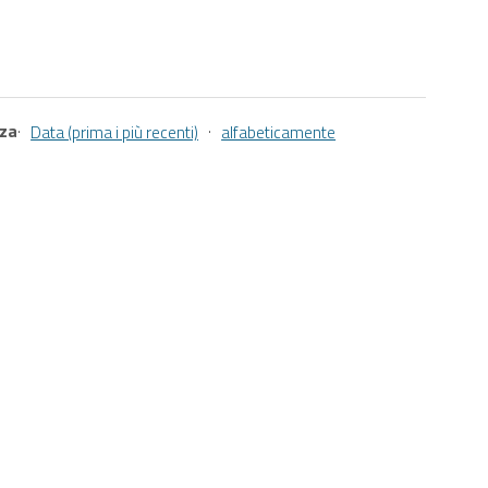
nza
·
·
Data (prima i più recenti)
alfabeticamente