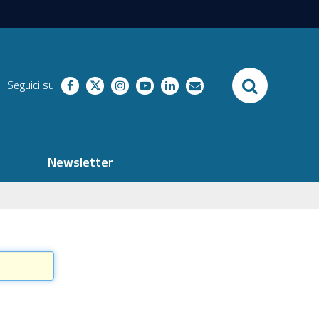
SEARCH
Seguici su
facebook
twitter
instagram
youtube
linkedin
richieste
Newsletter