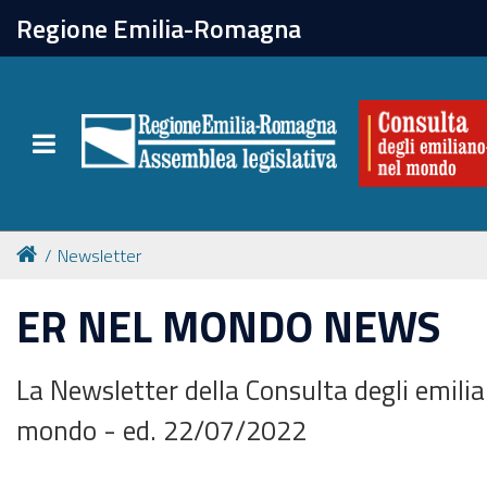
chiudi
Regione Emilia-Romagna
La Consulta
Toggle navigation
Attività
Per chi vive all'estero
Newsletter
Newsletter
ER NEL MONDO NEWS
La Newsletter della Consulta degli emili
mondo - ed. 22/07/2022