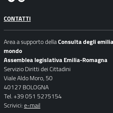
F
I
a
n
CONTATTI
c
s
e
t
b
a
Area a supporto della
C
onsulta degli emili
o
g
mondo
o
r
Assemblea legislativa Emilia-Romagna
k
a
Servizio Diritti dei Cittadini
m
Viale Aldo Moro, 50
40127 BOLOGNA
Tel. +39 051 5275154
Scrivici:
e-mail