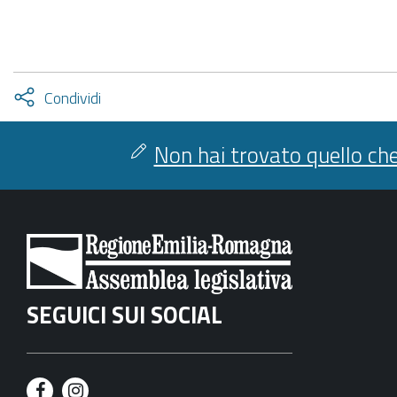
Attiva
Condividi
condividi
facebook
twitter
Non hai trovato quello che
SEGUICI SUI SOCIAL