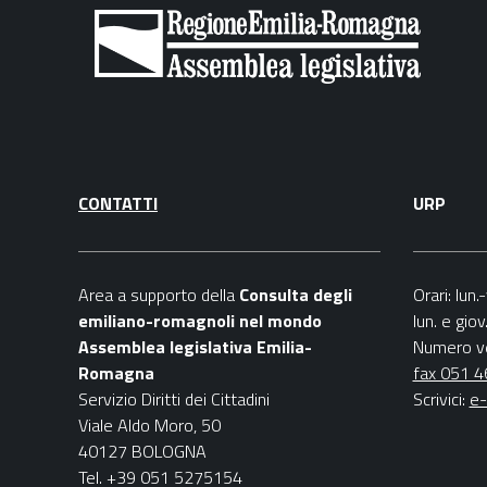
CONTATTI
URP
Area a supporto della
C
onsulta degli
Orari
: lun
emiliano-romagnoli nel mondo
lun. e gio
Assemblea legislativa Emilia-
Numero v
Romagna
fax 051 
Servizio Diritti dei Cittadini
Scrivici
:
e-
Viale Aldo Moro, 50
40127 BOLOGNA
Tel. +39 051 5275154