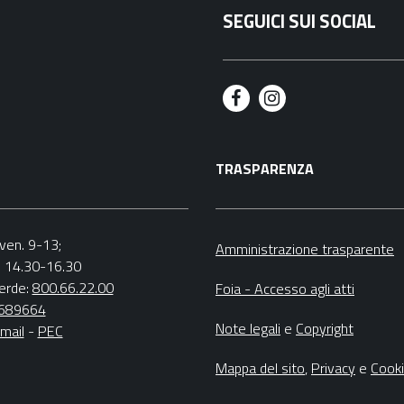
SEGUICI SUI SOCIAL
F
I
a
n
TRASPARENZA
c
s
e
t
b
a
.-ven. 9-13;
Amministrazione trasparente
v. 14.30-16.30
o
g
erde:
800.66.22.00
Foia - Accesso agli atti
o
r
4689664
Note legali
e
Copyright
mail
-
PEC
k
a
m
Mappa del sito
,
Privacy
e
Cook