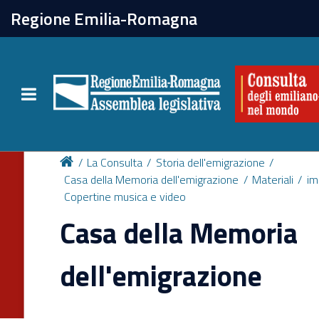
chiudi
Regione Emilia-Romagna
La Consulta
Toggle navigation
Attività
Per chi vive all'estero
La Consulta
Storia dell'emigrazione
Casa della Memoria dell'emigrazione
Materiali
im
Copertine musica e video
Newsletter
Casa della Memoria
dell'emigrazione