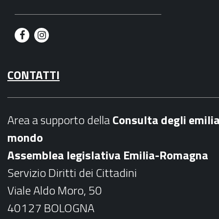
F
I
a
n
CONTATTI
c
s
e
t
b
a
Area a supporto della
C
onsulta degli emili
o
g
mondo
o
r
Assemblea legislativa Emilia-Romagna
k
a
Servizio Diritti dei Cittadini
m
Viale Aldo Moro, 50
40127 BOLOGNA