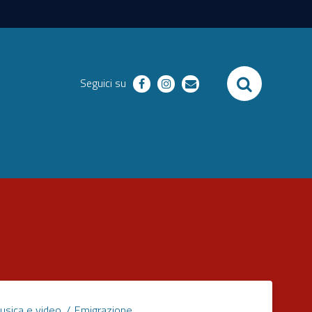
SEARCH
Seguici su
facebook
instagram
email
usica e video
Emigrazione