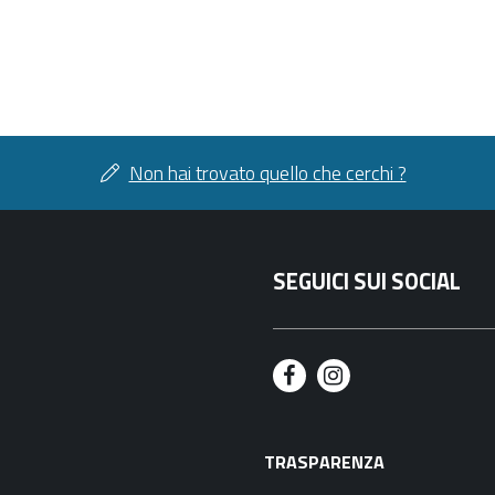
Non hai trovato quello che cerchi ?
SEGUICI SUI SOCIAL
F
I
a
n
TRASPARENZA
c
s