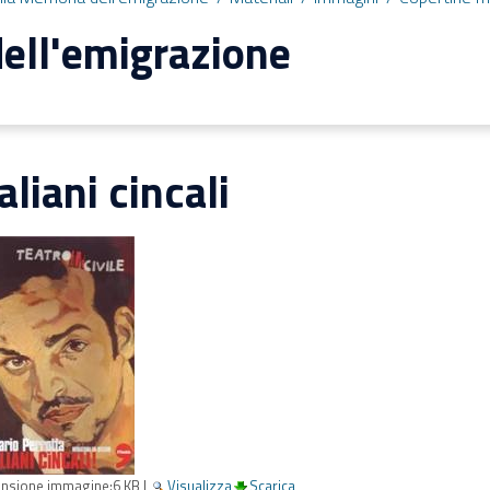
ell'emigrazione
taliani cincali
nsione immagine:
6 KB
|
Visualizza
Scarica