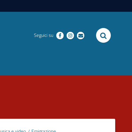
SEARCH
Seguici su
facebook
instagram
email
usica e video
Emigrazione