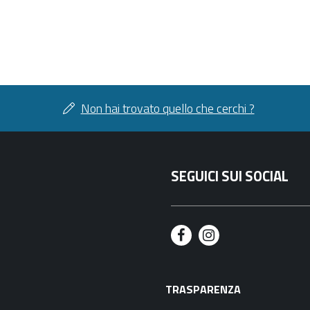
Non hai trovato quello che cerchi ?
SEGUICI SUI SOCIAL
F
I
a
n
TRASPARENZA
c
s