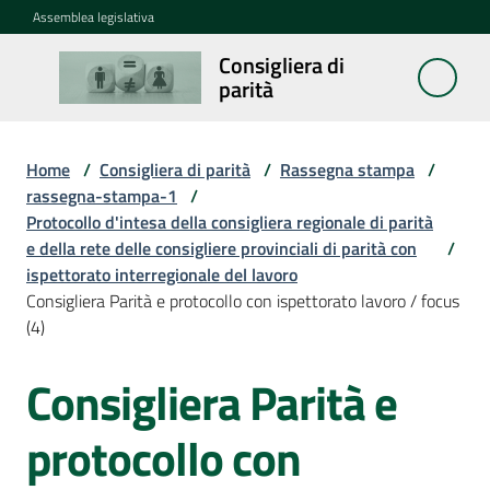
Vai al contenuto
Vai alla navigazione
Vai al footer
Assemblea legislativa
Consigliera di
Consigliera
parità
di parità
Home
/
Consigliera di parità
/
Rassegna stampa
/
Cosa
rassegna-stampa-1
/
fa
Protocollo d'intesa della consigliera regionale di parità
e della rete delle consigliere provinciali di parità con
/
ispettorato interregionale del lavoro
Notizie
Consigliera Parità e protocollo con ispettorato lavoro / focus
(4)
La
rete
Consigliera Parità e
protocollo con