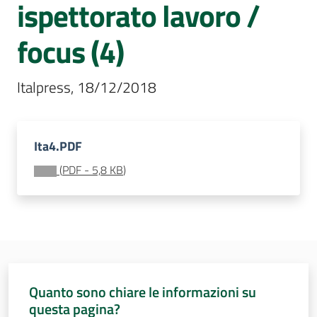
ispettorato lavoro /
Assemblea
legislativa
focus (4)
Assemblea
Italpress, 18/12/2018
Attività
Argomenti
Ita4.PDF
(
PDF
-
5,8 KB
)
Per i media
Per i cittadini
Quanto sono chiare le informazioni su
questa pagina?