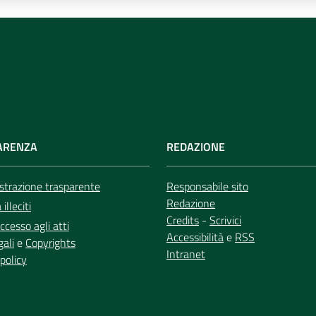
ARENZA
REDAZIONE
trazione trasparente
Responsabile sito
Redazione
illeciti
Credits
-
Scrivici
ccesso agli atti
Accessibilità
e
RSS
gali
e
Copyrights
Intranet
policy