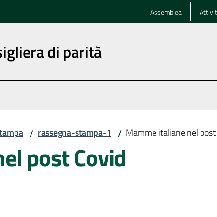
Assemblea
Attivi
igliera di parità
stampa
rassegna-stampa-1
Mamme italiane nel post
/
/
el post Covid