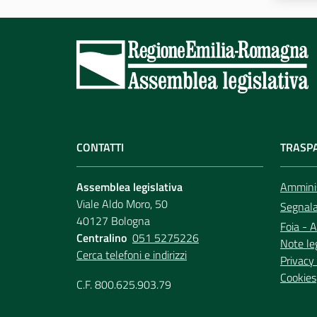
CONTATTI
TRASP
Assemblea legislativa
Amminis
Viale Aldo Moro, 50
Segnala 
40127 Bologna
Foia - A
Centralino
051 5275226
Note le
Cerca telefoni e indirizzi
Privacy 
Cookies
C.F. 800.625.903.79