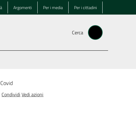
tà
Argomenti
Per i media
Per i cittadini
Cerca
 Covid
Condividi
Vedi azioni