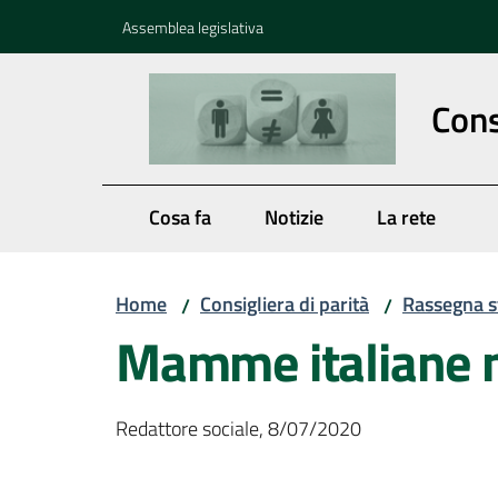
Vai al contenuto
Vai alla navigazione
Vai al footer
Assemblea legislativa
Cons
Cosa fa
Notizie
La rete
Home
Consigliera di parità
Rassegna 
/
/
Mamme italiane n
Redattore sociale, 8/07/2020