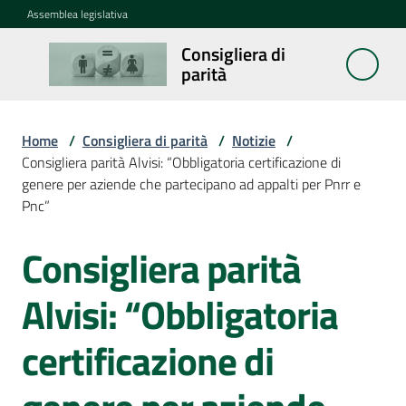
Vai al contenuto
Vai alla navigazione
Vai al footer
Assemblea legislativa
Consigliera di
Consigliera
parità
di parità
Home
/
Consigliera di parità
/
Notizie
/
Cosa
Consigliera parità Alvisi: “Obbligatoria certificazione di
fa
genere per aziende che partecipano ad appalti per Pnrr e
Pnc”
Notizie
Consigliera parità
Menu selezionato
Salta al contenuto
La
Alvisi: “Obbligatoria
rete
certificazione di