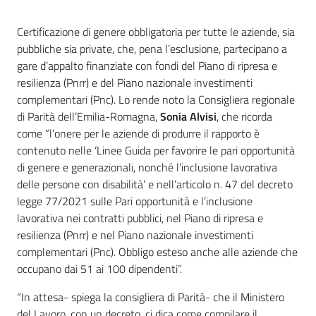
Introduzione
Certificazione di genere obbligatoria per tutte le aziende, sia
pubbliche sia private, che, pena l’esclusione, partecipano a
gare d’appalto finanziate con fondi del Piano di ripresa e
resilienza (Pnrr) e del Piano nazionale investimenti
complementari (Pnc). Lo rende noto la Consigliera regionale
di Parità dell’Emilia-Romagna,
Sonia Alvisi
, che ricorda
come “l’onere per le aziende di produrre il rapporto è
contenuto nelle ‘Linee Guida per favorire le pari opportunità
di genere e generazionali, nonché l’inclusione lavorativa
delle persone con disabilità’ e nell’articolo n. 47 del decreto
legge 77/2021 sulle Pari opportunità e l’inclusione
lavorativa nei contratti pubblici, nel Piano di ripresa e
resilienza (Pnrr) e nel Piano nazionale investimenti
complementari (Pnc). Obbligo esteso anche alle aziende che
occupano dai 51 ai 100 dipendenti”.
“In attesa- spiega la consigliera di Parità- che il Ministero
del Lavoro, con un decreto, ci dica come compilare il