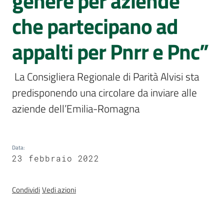
genere per aziende
Assemblea
che partecipano ad
legislativa
appalti per Pnrr e Pnc”
Assemblea
Attività
 La Consigliera Regionale di Parità Alvisi sta 
predisponendo una circolare da inviare alle 
Argomenti
aziende dell’Emilia-Romagna 
Per i media
Data
:
23 febbraio 2022
Per i cittadini
Condividi
Vedi azioni