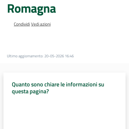
Romagna
Assemblea
legislativa
Condividi
Vedi azioni
Assemblea
Attività
Ultimo aggiornamento
:
20-05-2026 16:46
Argomenti
Per i media
Quanto sono chiare le informazioni su
questa pagina?
Per i cittadini
Valuta da 1 a 5 stelle