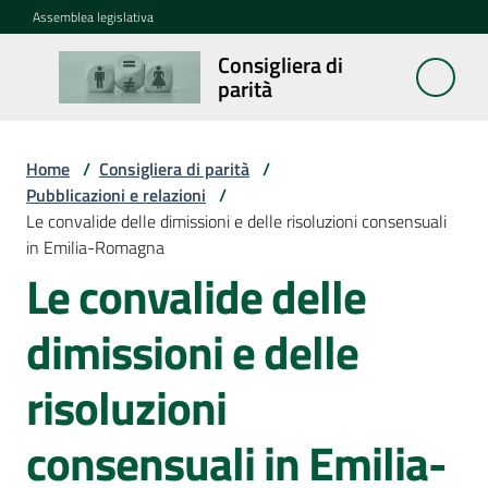
Vai al contenuto
Vai alla navigazione
Vai al footer
Assemblea legislativa
Consigliera di
Consigliera
parità
di parità
Home
/
Consigliera di parità
/
Cosa
Pubblicazioni e relazioni
/
fa
Le convalide delle dimissioni e delle risoluzioni consensuali
in Emilia-Romagna
Le convalide delle
Notizie
dimissioni e delle
La
rete
risoluzioni
consensuali in Emilia-