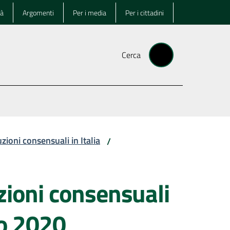
tà
Argomenti
Per i media
Per i cittadini
Cerca
zioni consensuali in Italia
/
zioni consensuali
no 2020