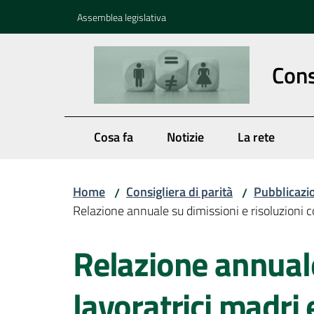
Vai al contenuto
Vai alla navigazione
Vai al footer
Assemblea legislativa
Cons
Cosa fa
Notizie
La rete
Home
Consigliera di parità
Pubblicazio
/
/
Relazione annuale su dimissioni e risoluzioni c
Relazione annuale
lavoratrici madri