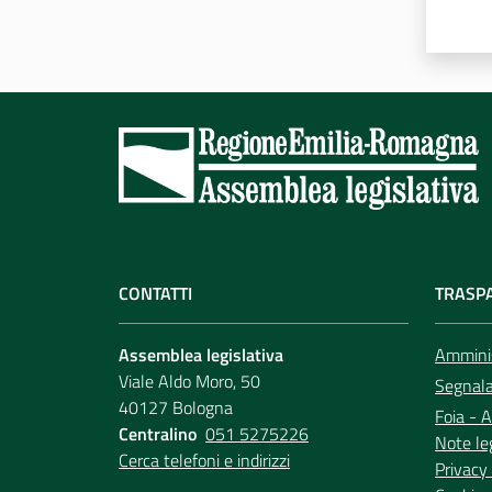
CONTATTI
TRASP
Assemblea legislativa
Amminis
Viale Aldo Moro, 50
Segnala 
40127 Bologna
Foia - A
Centralino
051 5275226
Note le
Cerca telefoni e indirizzi
Privacy 