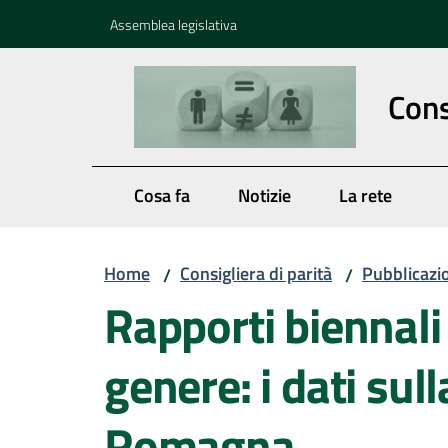
Vai al contenuto
Vai alla navigazione
Vai al footer
Assemblea legislativa
Cons
Cosa fa
Notizie
La rete
Home
Consigliera di parità
Pubblicazio
/
/
Rapporti biennali 
genere: i dati sull
Romagna