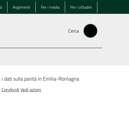
tà
Argomenti
Per i media
Per i cittadini
Cerca
: i dati sulla parità in Emilia-Romagna
Condividi
Vedi azioni