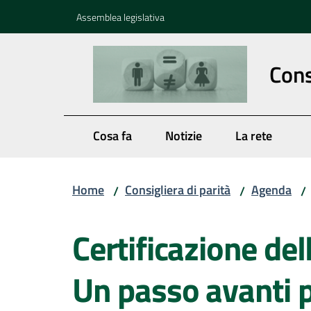
Vai al contenuto
Vai alla navigazione
Vai al footer
Assemblea legislativa
Cons
Cosa fa
Notizie
La rete
Home
Consigliera di parità
Agenda
/
/
/
Salta al contenuto
Certificazione del
Un passo avanti p