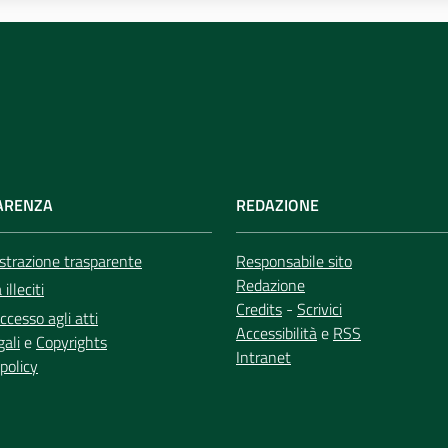
ARENZA
REDAZIONE
trazione trasparente
Responsabile sito
Redazione
illeciti
Credits
-
Scrivici
ccesso agli atti
Accessibilità
e
RSS
gali
e
Copyrights
Intranet
policy