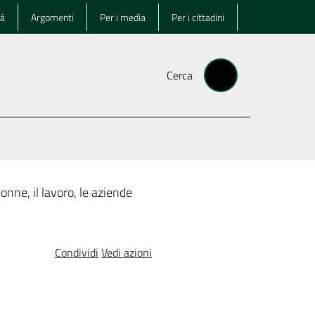
tà
Argomenti
Per i media
Per i cittadini
Cerca
onne, il lavoro, le aziende
Condividi
Vedi azioni