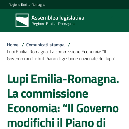
Vai al contenuto
Vai alla navigazione
Vai al footer
Regione Emilia-Romagna
Assemblea legislativa
Assemblea
Regione Emilia-Romagna
legislativa
Regione Emilia-
Romagna
Home
/
Comunicati stampa
/
Lupi Emilia-Romagna. La commissione Economia: “Il
Governo modifichi il Piano di gestione nazionale del lupo”
Assemblea
Lupi Emilia-Romagna.
Salta al contenuto
Attività
La commissione
Economia: “Il Governo
Argomenti
modifichi il Piano di