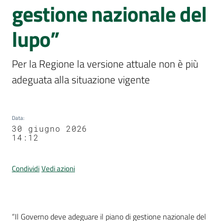
Per
gestione nazionale del
i
media
lupo”
Menu selezionato
Per
Per la Regione la versione attuale non è più 
i
cittadini
adeguata alla situazione vigente
Data
:
30 giugno 2026
14:12
Condividi
Vedi azioni
Contenuto
“Il Governo deve adeguare il piano di gestione nazionale del