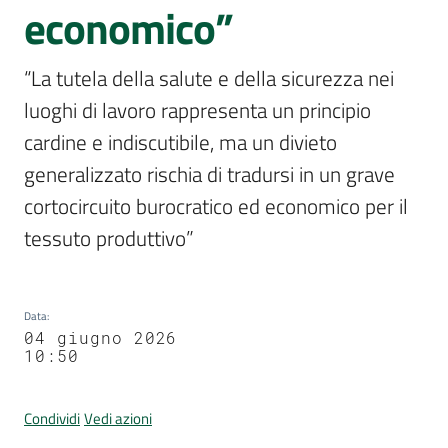
Per
economico”
i
media
“La tutela della salute e della sicurezza nei 
Menu selezionato
luoghi di lavoro rappresenta un principio 
Per
i
cardine e indiscutibile, ma un divieto 
cittadini
generalizzato rischia di tradursi in un grave 
cortocircuito burocratico ed economico per il 
tessuto produttivo”
Data
:
04 giugno 2026
10:50
Condividi
Vedi azioni