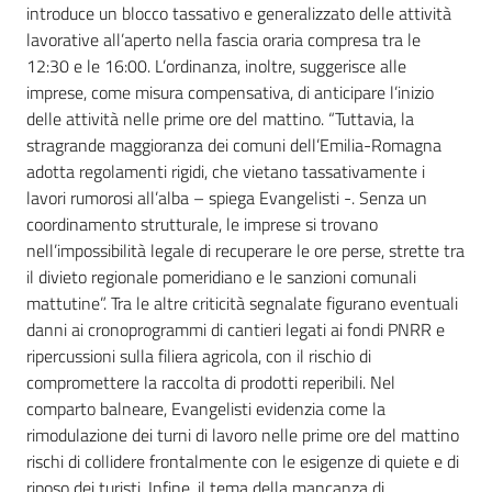
introduce un blocco tassativo e generalizzato delle attività
lavorative all’aperto nella fascia oraria compresa tra le
12:30 e le 16:00. L’ordinanza, inoltre, suggerisce alle
imprese, come misura compensativa, di anticipare l’inizio
delle attività nelle prime ore del mattino. “Tuttavia, la
stragrande maggioranza dei comuni dell’Emilia-Romagna
adotta regolamenti rigidi, che vietano tassativamente i
lavori rumorosi all’alba – spiega Evangelisti -. Senza un
coordinamento strutturale, le imprese si trovano
nell’impossibilità legale di recuperare le ore perse, strette tra
il divieto regionale pomeridiano e le sanzioni comunali
mattutine”. Tra le altre criticità segnalate figurano eventuali
danni ai cronoprogrammi di cantieri legati ai fondi PNRR e
ripercussioni sulla filiera agricola, con il rischio di
compromettere la raccolta di prodotti reperibili. Nel
comparto balneare, Evangelisti evidenzia come la
rimodulazione dei turni di lavoro nelle prime ore del mattino
rischi di collidere frontalmente con le esigenze di quiete e di
riposo dei turisti. Infine, il tema della mancanza di