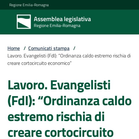
Vai al contenuto
Vai alla navigazione
Vai al footer
Regione Emilia-Romagna
Assemblea legislativa
Assemblea
Regione Emilia-Romagna
legislativa
Regione Emilia-
Romagna
Home
/
Comunicati stampa
/
Lavoro. Evangelisti (FdI): “Ordinanza caldo estremo rischia di
creare cortocircuito economico”
Assemblea
Lavoro. Evangelisti
Salta al contenuto
Attività
(FdI): “Ordinanza caldo
estremo rischia di
Argomenti
creare cortocircuito