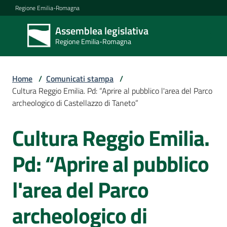
Vai al contenuto
Vai alla navigazione
Vai al footer
Regione Emilia-Romagna
Assemblea legislativa
Assemblea
Regione Emilia-Romagna
legislativa
Regione Emilia-
Romagna
Home
/
Comunicati stampa
/
Cultura Reggio Emilia. Pd: “Aprire al pubblico l'area del Parco
archeologico di Castellazzo di Taneto”
Assemblea
Cultura Reggio Emilia.
Salta al contenuto
Attività
Pd: “Aprire al pubblico
l'area del Parco
Argomenti
archeologico di