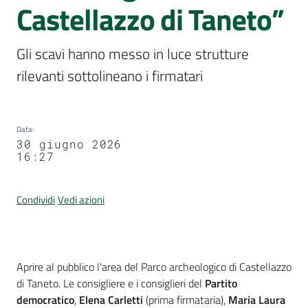
Per
Castellazzo di Taneto”
i
media
Gli scavi hanno messo in luce strutture 
Menu selezionato
rilevanti sottolineano i firmatari 
Per
i
cittadini
Data
:
30 giugno 2026
16:27
Condividi
Vedi azioni
Contenuto
Aprire al pubblico l'area del Parco archeologico di Castellazzo
di Taneto. Le consigliere e i consiglieri del
Partito
democratico
,
Elena Carletti
(prima firmataria),
Maria Laura