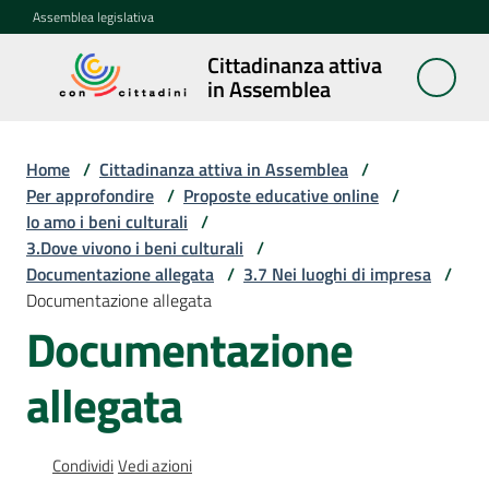
Vai al contenuto
Vai alla navigazione
Vai al footer
Assemblea legislativa
Cittadinanza attiva
Cittadinanza
in Assemblea
attiva in
Assemblea
Home
/
Cittadinanza attiva in Assemblea
/
Per approfondire
/
Proposte educative online
/
Io amo i beni culturali
/
Concittadini
3.Dove vivono i beni culturali
/
Documentazione allegata
/
3.7 Nei luoghi di impresa
/
Porte
Documentazione allegata
aperte
Documentazione
in
Assemblea
allegata
Mostre
itineranti
Condividi
Vedi azioni