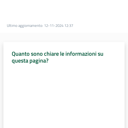
Percorsi
sulla
memoria
Ultimo aggiornamento
:
12-11-2024 12:37
Seguici
su
Quanto sono chiare le informazioni su
questa pagina?
Valuta da 1 a 5 stelle
Assemblea
legislativa