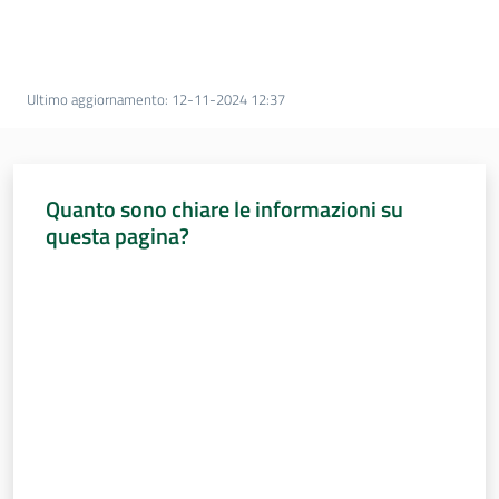
Percorsi
sulla
memoria
Ultimo aggiornamento
:
12-11-2024 12:37
Seguici
su
Quanto sono chiare le informazioni su
questa pagina?
Valuta da 1 a 5 stelle
Assemblea
legislativa