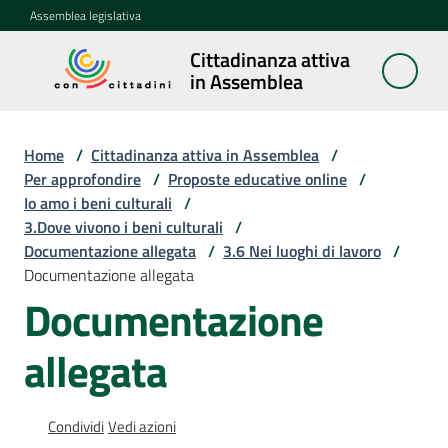
Vai al contenuto
Vai alla navigazione
Vai al footer
Assemblea legislativa
Cittadinanza attiva
Cittadinanza
in Assemblea
attiva in
Assemblea
Home
/
Cittadinanza attiva in Assemblea
/
Per approfondire
/
Proposte educative online
/
Io amo i beni culturali
/
Concittadini
3.Dove vivono i beni culturali
/
Documentazione allegata
/
3.6 Nei luoghi di lavoro
/
Porte
Documentazione allegata
aperte
Documentazione
in
Assemblea
allegata
Mostre
itineranti
Condividi
Vedi azioni