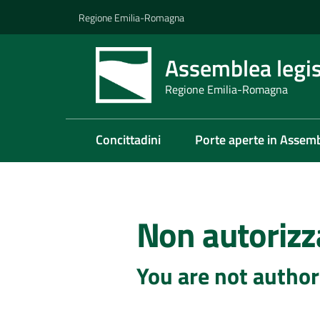
Vai al contenuto
Vai alla navigazione
Vai al footer
Regione Emilia-Romagna
Assemblea legis
Regione Emilia-Romagna
Concittadini
Porte aperte in Assem
Non autorizz
You are not author