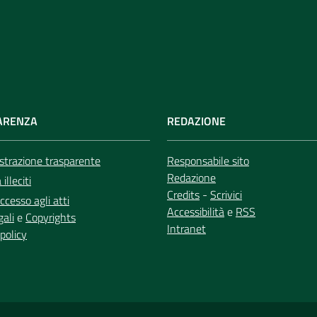
ARENZA
REDAZIONE
trazione trasparente
Responsabile sito
Redazione
illeciti
Credits
-
Scrivici
ccesso agli atti
Accessibilità
e
RSS
gali
e
Copyrights
Intranet
policy