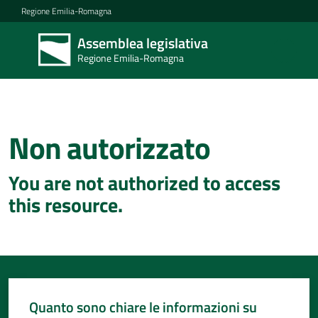
Vai al contenuto
Vai alla navigazione
Vai al footer
Regione Emilia-Romagna
Assemblea legislativa
Assemblea
Regione Emilia-Romagna
legislativa
Regione Emilia-
Romagna
Non autorizzato
Concittadini
You are not authorized to access
Porte
this resource.
aperte
in
Assemblea
Mostre
itineranti
Quanto sono chiare le informazioni su