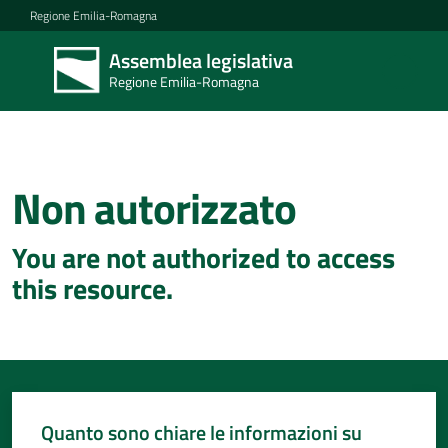
Vai al contenuto
Vai alla navigazione
Vai al footer
Regione Emilia-Romagna
Assemblea legislativa
Assemblea
Regione Emilia-Romagna
legislativa
Regione Emilia-
Romagna
Non autorizzato
Concittadini
You are not authorized to access
Porte
this resource.
aperte
in
Assemblea
Mostre
itineranti
Quanto sono chiare le informazioni su