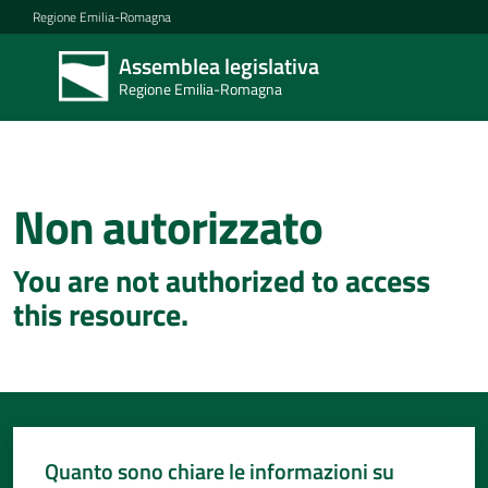
Vai al contenuto
Vai alla navigazione
Vai al footer
Regione Emilia-Romagna
Assemblea legislativa
Assemblea
Regione Emilia-Romagna
legislativa
Regione Emilia-
Romagna
Non autorizzato
Concittadini
You are not authorized to access
Porte
this resource.
aperte
in
Assemblea
Mostre
itineranti
Quanto sono chiare le informazioni su