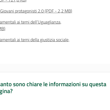
ovani protagonisti 2.0
(
PDF
-
2,2 MB
)
mentali ai temi dell’Uguaglianza,
MB
)
ntali ai temi della giustizia sociale,
anto sono chiare le informazioni su questa
gina?
a da 1 a 5 stelle