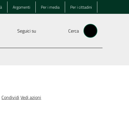
tà
Argomenti
Per i media
Per i cittadini
Seguici su
Cerca
Condividi
Vedi azioni