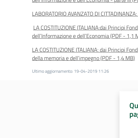
LABORATORIO AVANZATO DI CITTADINANZA: Gi
LA COSTITUZIONE ITALIANA:dai Principi Fonda
dell’Informazione e dell’Economia
(
PDF
-
1,1 
LA COSTITUZIONE ITALIANA: dai Principi Fondame
della memoria e dell’impegno
(
PDF
-
1,4 MB
)
Ultimo aggiornamento
:
19-04-2019 11:26
Qu
pa
Valut