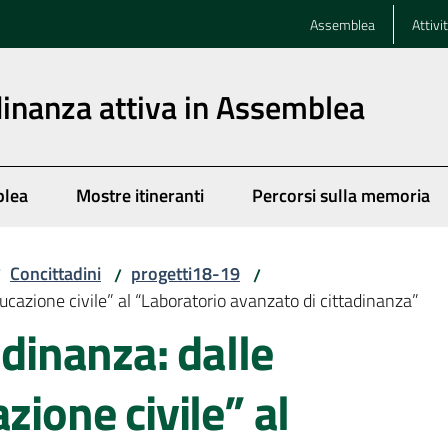
Assemblea
Attivi
dinanza attiva in Assemblea
blea
Mostre itineranti
Percorsi sulla memoria
Concittadini
progetti18-19
/
/
/
ducazione civile” al “Laboratorio avanzato di cittadinanza”
adinanza: dalle
zione civile” al