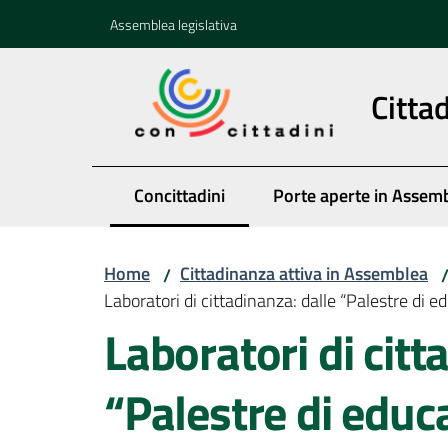
Vai al contenuto
Vai alla navigazione
Vai al footer
Assemblea legislativa
Citta
Concittadini
Porte aperte in Assem
Menu selezionato
Home
Cittadinanza attiva in Assemblea
/
Laboratori di cittadinanza: dalle “Palestre di e
Laboratori di citt
“Palestre di educa