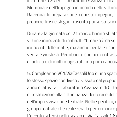
Il 21 marzo 2019 il Laboratorio Avanzato di Cit
Memoria e dell’Impegno in ricordo delle vittime
Ravenna. In preparazione a questo impegno, i ra
proporre frasi e slogan trascritti poi su striscion
Durante la giornata del 21 marzo hanno sfilato 
vittime innocenti di mafia. Il 21 marzo è da se
innocenti delle mafie, ma anche per far sì che i
verità e giustizia. Per ribadire che per contras
di polizia e di molti magistrati, ma prima anco
5. Compleanno VC1:ViaCassoliUno è uno spazio p
lo stesso spazio condiviso e vissuto dal gruppo
anno di attività il Laboratorio Avanzato di Cit
di restituzione alla cittadinanza dei temi e dell
dell’improvvisazione teatrale. Nello specifico, 
gruppo teatrale che realizzerà la performance 
L’evento si terrà nello spazio di Via Cassoli 1