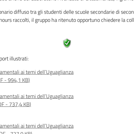
onario diffuso tra gli studenti delle scuole secondarie di sec
ours raccolti, il gruppo ha ritenuto opportuno chiedere la col
ort illustrati:
mentali ai temi dell’Uguaglianza
F
-
994,1 KB
)
mentali ai temi dell’Uguaglianza
DF
-
737,4 KB
)
mentali ai temi dell’Uguaglianza
DF
-
727,0 KB
)