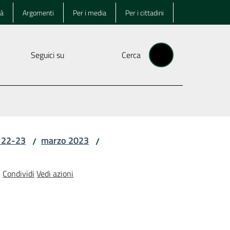
tà
Argomenti
Per i media
Per i cittadini
Seguici su
Cerca
i 22-23
marzo 2023
/
/
Condividi
Vedi azioni