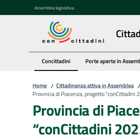
Vai al contenuto
Vai alla navigazione
Vai al footer
Assemblea legislativa
Citta
Concittadini
Porte aperte in Assem
Menu selezionato
Home
Cittadinanza attiva in Assemblea
/
Provincia di Piacenza, progetto “conCittadin
Provincia di Piac
“conCittadini 20