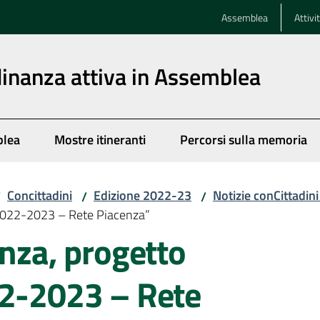
Assemblea
Attivi
dinanza attiva in Assemblea
blea
Mostre itineranti
Percorsi sulla memoria
Concittadini
Edizione 2022-23
Notizie conCittadin
/
/
/
i 2022-2023 – Rete Piacenza”
enza, progetto
22-2023 – Rete