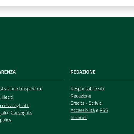
ARENZA
REDAZIONE
trazione trasparente
Responsabile sito
Redazione
illeciti
Credits
-
Scrivici
ccesso agli atti
Accessibilità
e
RSS
gali
e
Copyrights
Intranet
policy