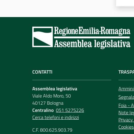
CONTATTI
TRASP
Assemblea legislativa
Amminis
Viale Aldo Moro, 50
Segnala 
40127 Bologna
Foia - A
Centralino
051 5275226
Note le
Cerca telefoni e indirizzi
Privacy 
Cookies
C.F. 800.625.903.79