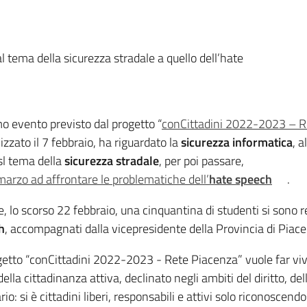
l tema della sicurezza stradale a quello dell’hate
imo evento previsto dal progetto “
conCittadini 2022-2023 – R
izzato il 7 febbraio, ha riguardato la
sicurezza informatica
, a
 sl tema della
sicurezza stradale
, per poi passare,
 marzo ad affrontare le problematiche dell’
hate speech
.
re, lo scorso 22 febbraio, una cinquantina di studenti si sono 
h
, accompagnati dalla vicepresidente della Provincia di Pia
ogetto “conCittadini 2022-2023 - Rete Piacenza” vuole far vi
lla cittadinanza attiva, declinato negli ambiti del diritto, del
: si è cittadini liberi, responsabili e attivi solo riconoscend