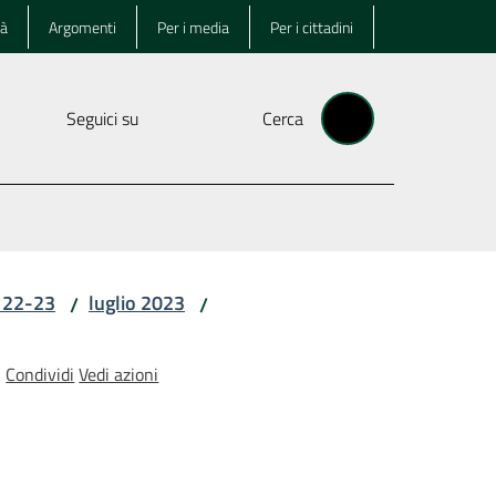
tà
Argomenti
Per i media
Per i cittadini
Seguici su
Cerca
i 22-23
luglio 2023
/
/
Condividi
Vedi azioni