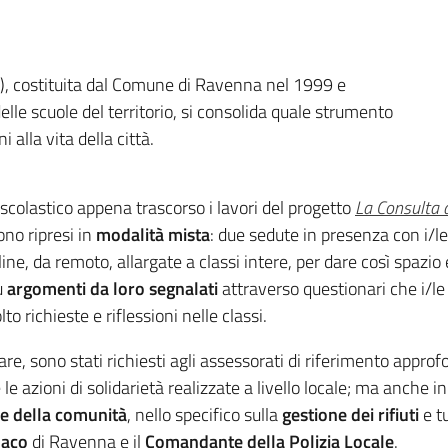
), costituita dal Comune di Ravenna nel 1999 e
elle scuole del territorio, si consolida quale strumento
 alla vita della città.
scolastico appena trascorso i lavori del progetto
La Consulta d
no ripresi in
modalità mista
: due sedute in presenza con i/le 
ine, da remoto, allargate a classi intere, per dare così spazi
u
argomenti da loro segnalati
attraverso questionari che i/le
to richieste e riflessioni nelle classi.
lare, sono stati richiesti agli assessorati di riferimento appro
le azioni di solidarietà realizzate a livello locale; ma anche i
 e della comunità
, nello specifico sulla
gestione dei rifiuti
e tu
daco
di Ravenna e il
Comandante della Polizia Locale
.