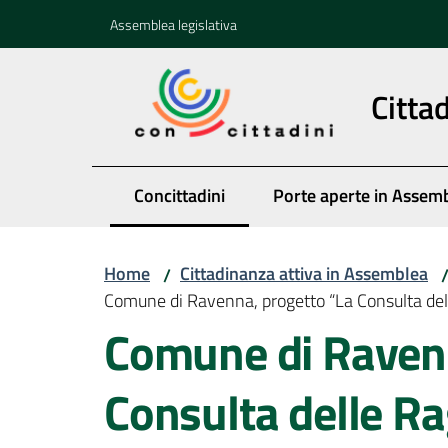
Vai al contenuto
Vai alla navigazione
Vai al footer
Assemblea legislativa
Citta
Concittadini
Porte aperte in Assem
Menu selezionato
Home
Cittadinanza attiva in Assemblea
/
Comune di Ravenna, progetto “La Consulta dell
Comune di Ravenn
Consulta delle Ra