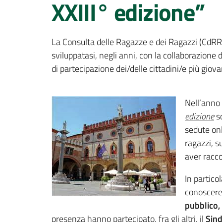
XXIII° edizione”
La Consulta delle Ragazze e dei Ragazzi (CdRR
sviluppatasi, negli anni, con la collaborazione d
di partecipazione dei/delle cittadini/e più giovani
Nell’anno 
edizione
so
sedute onl
ragazzi, s
aver raccol
In partico
conoscere 
pubblico,
presenza hanno partecipato, fra gli altri, il
Sin