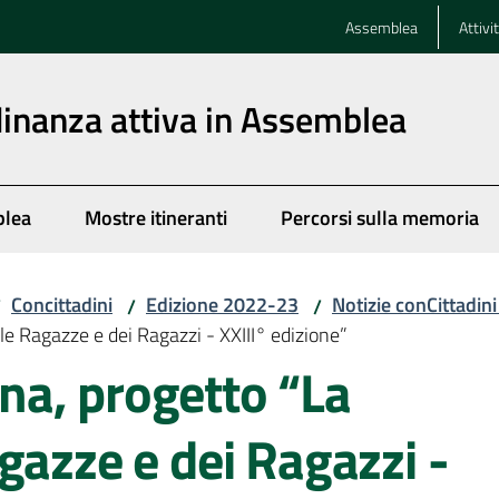
Assemblea
Attivi
dinanza attiva in Assemblea
blea
Mostre itineranti
Percorsi sulla memoria
Concittadini
Edizione 2022-23
Notizie conCittadin
/
/
/
e Ragazze e dei Ragazzi - XXIII° edizione”
a, progetto “La
gazze e dei Ragazzi -