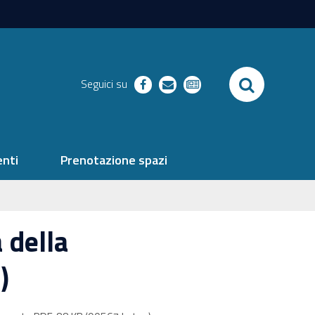
SEARCH
Seguici su
facebook
richieste
newsletter
nti
Prenotazione spazi
 della
)