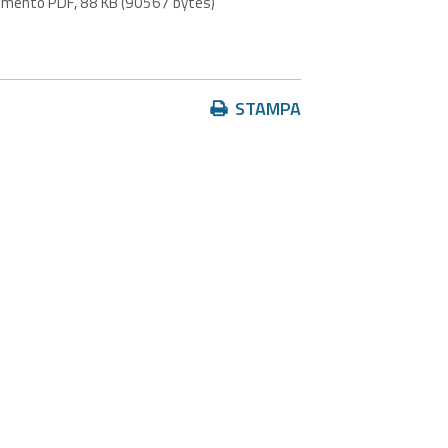
ento PDF, 88 KB (90567 bytes)
Azioni
STAMPA
sul
documento