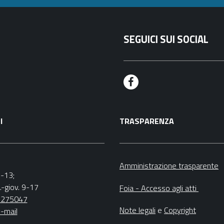
SEGUICI SUI SOCIAL
F
a
I
TRASPARENZA
c
e
b
Amministrazione trasparente
9-13;
o
.-giov. 9-17
Foia - Accesso agli atti
o
5275047
Note legali
e
Copyright
-mail
k