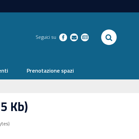
SEARCH
Seguici su
facebook
richieste
newsletter
nti
Prenotazione spazi
5 Kb)
ytes)