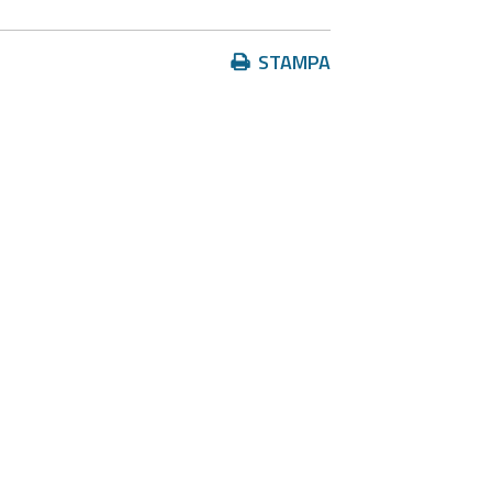
Azioni
STAMPA
sul
documento