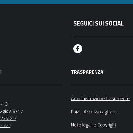
SEGUICI SUI SOCIAL
F
a
I
TRASPARENZA
c
e
b
Amministrazione trasparente
9-13;
o
.-giov. 9-17
Foia - Accesso agli atti
o
5275047
Note legali
e
Copyright
-mail
k