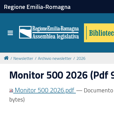
chiudi
Regione Emilia-Romagna
Biblioteca
Toggle navigation
Catalogo online
Collezioni
Newsletter
Archivio newsletter
2026
Monitor 500 2026 (Pdf 
Per approfondire
Monitor 500 2026.pdf
— Documento 
Appuntamenti
bytes)
Prenotazione spazi