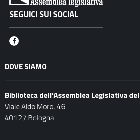
SEGUICI SUI SOCIAL
F
a
DOVE SIAMO
c
e
b
Biblioteca dell'Assemblea Legislativa d
o
Viale Aldo Moro, 46
o
40127 Bologna
k