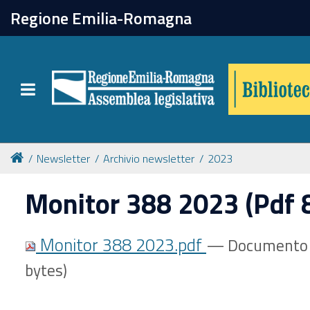
chiudi
Regione Emilia-Romagna
Biblioteca
Toggle navigation
Catalogo online
Collezioni
Newsletter
Archivio newsletter
2023
Monitor 388 2023 (Pdf 
Per approfondire
Monitor 388 2023.pdf
— Documento 
Appuntamenti
bytes)
Prenotazione spazi