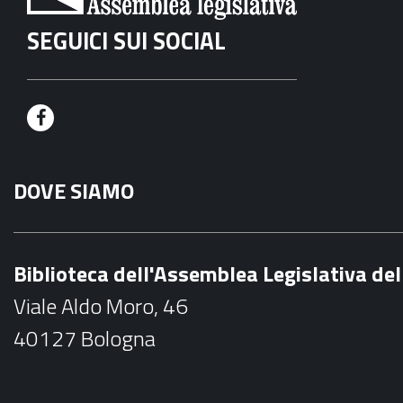
SEGUICI SUI SOCIAL
F
a
DOVE SIAMO
c
e
b
Biblioteca dell'Assemblea Legislativa d
o
Viale Aldo Moro, 46
o
40127 Bologna
k