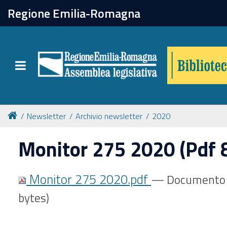
chiudi
Regione Emilia-Romagna
Biblioteca
Toggle navigation
Catalogo online
Collezioni
Newsletter
Archivio newsletter
2020
Monitor 275 2020 (Pdf 
Per approfondire
Monitor 275 2020.pdf
— Documento 
Appuntamenti
bytes)
Prenotazione spazi