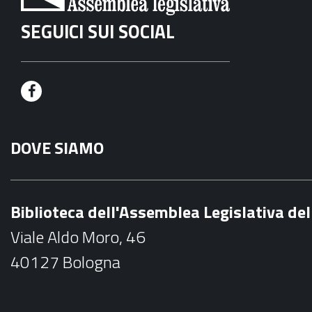
SEGUICI SUI SOCIAL
F
a
DOVE SIAMO
c
e
b
Biblioteca dell'Assemblea Legislativa d
o
Viale Aldo Moro, 46
o
40127 Bologna
k