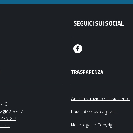
SEGUICI SUI SOCIAL
F
a
I
TRASPARENZA
c
e
b
Amministrazione trasparente
9-13;
o
.-giov. 9-17
Foia - Accesso agli atti
o
5275047
Note legali
e
Copyright
-mail
k