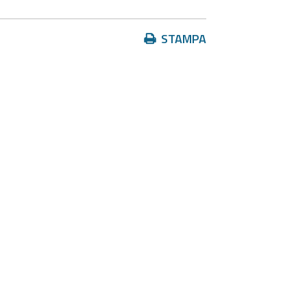
Azioni
STAMPA
sul
documento