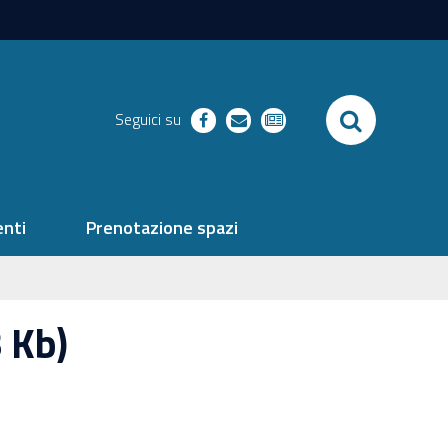
SEARCH
Seguici su
facebook
richieste
newsletter
nti
Prenotazione spazi
 Kb)