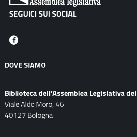
SEGUICI SUI SOCIAL
F
a
DOVE SIAMO
c
e
b
Biblioteca dell'Assemblea Legislativa d
o
Viale Aldo Moro, 46
o
40127 Bologna
k