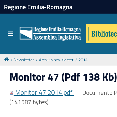
chiudi
Regione Emilia-Romagna
Biblioteca
Toggle navigation
Catalogo online
Collezioni
Newsletter
Archivio newsletter
2014
Monitor 47 (Pdf 138 Kb)
Per approfondire
Monitor 47 2014.pdf
— Documento P
Appuntamenti
(141587 bytes)
Prenotazione spazi