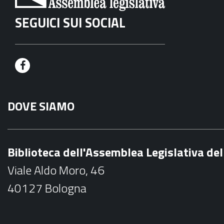
SEGUICI SUI SOCIAL
F
a
DOVE SIAMO
c
e
b
Biblioteca dell'Assemblea Legislativa d
o
Viale Aldo Moro, 46
o
40127 Bologna
k