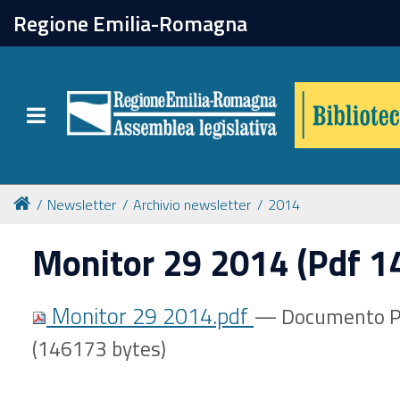
chiudi
Regione Emilia-Romagna
Biblioteca
Toggle navigation
Catalogo online
Collezioni
Newsletter
Archivio newsletter
2014
Monitor 29 2014 (Pdf 1
Per approfondire
Monitor 29 2014.pdf
— Documento P
Appuntamenti
(146173 bytes)
Prenotazione spazi