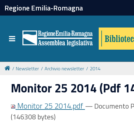
chiudi
Regione Emilia-Romagna
Biblioteca
Toggle navigation
Catalogo online
Collezioni
Newsletter
Archivio newsletter
2014
Monitor 25 2014 (Pdf 1
Per approfondire
Monitor 25 2014.pdf
— Documento P
Appuntamenti
(146308 bytes)
Prenotazione spazi