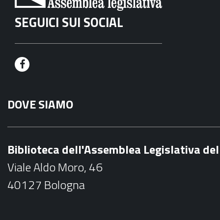
SEGUICI SUI SOCIAL
F
a
DOVE SIAMO
c
e
b
Biblioteca dell'Assemblea Legislativa d
o
Viale Aldo Moro, 46
o
40127 Bologna
k