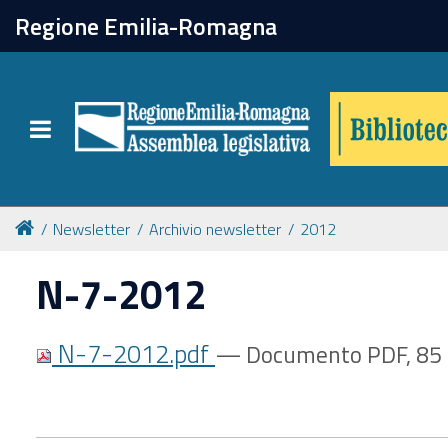
chiudi
Regione Emilia-Romagna
Biblioteca
Toggle navigation
Catalogo online
Collezioni
Newsletter
Archivio newsletter
2012
N-7-2012
Per approfondire
N-7-2012.pdf
— Documento PDF, 85 
Appuntamenti
Prenotazione spazi