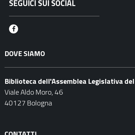
SEGUICI SUI SOCIAL
F
a
DOVE SIAMO
c
e
b
Biblioteca dell'Assemblea Legislativa d
o
Viale Aldo Moro, 46
o
40127 Bologna
k
CONTATTI