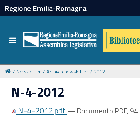
chiudi
Regione Emilia-Romagna
Biblioteca
Toggle navigation
Catalogo online
Collezioni
Newsletter
Archivio newsletter
2012
N-4-2012
Per approfondire
N-4-2012.pdf
— Documento PDF, 94 
Appuntamenti
Prenotazione spazi