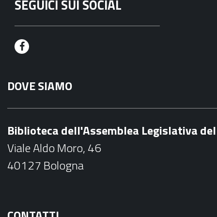
SEGUICI SUI SOCIAL
F
a
DOVE SIAMO
c
e
b
Biblioteca dell'Assemblea Legislativa d
o
Viale Aldo Moro, 46
o
40127 Bologna
k
CONTATTI