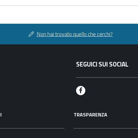
Non hai trovato quello che cerchi?
SEGUICI SUI SOCIAL
F
a
I
TRASPARENZA
c
e