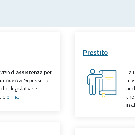
Prestito
vizio di
assistenza per
La B
di ricerca
. Si possono
pre
iche, legislative e
anch
no o
e-mail
.
che
in a