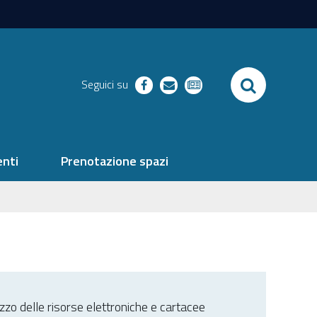
SEARCH
Seguici su
facebook
richieste
newsletter
nti
Prenotazione spazi
ilizzo delle risorse elettroniche e cartacee