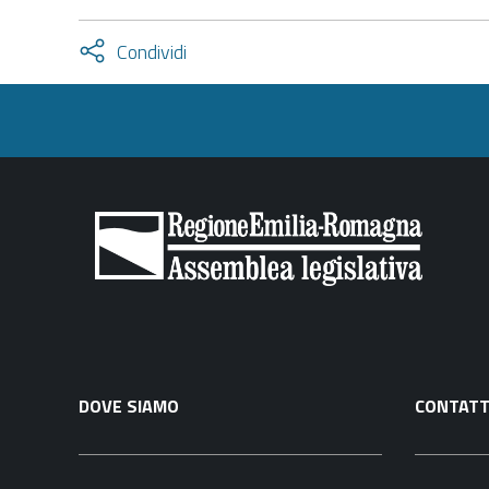
Attiva
Condividi
condividi
facebook
twitter
DOVE SIAMO
CONTATT