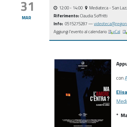
31
12:00
- 14:00
Mediateca - San Laz
Riferimento:
Claudia Soffritti
MAR
Info:
0515275287 —
videoteca@region
Aggiungi l'evento al calendario
vCal
Appu
con
Elis
Medi
* Ma