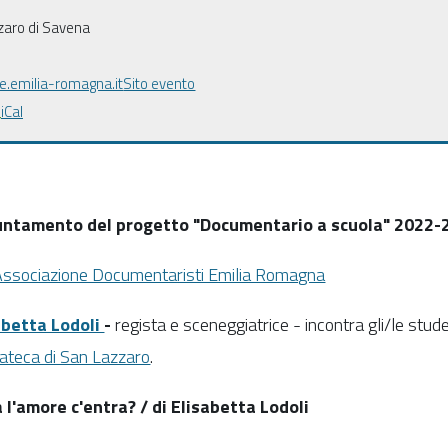
zaro di Savena
e.emilia-romagna.it
Sito evento
iCal
ntamento del progetto "Documentario a scuola" 2022-
Associazione Documentaristi Emilia Romagna
abetta Lodoli
-
regista e sceneggiatrice - incontra gli/le stud
ateca di San Lazzaro
.
 l'amore c'entra? / di Elisabetta Lodoli