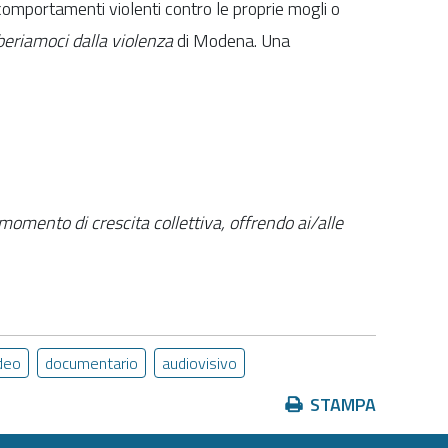
omportamenti violenti contro le proprie mogli o
beriamoci dalla violenza
di Modena. Una
omento di crescita collettiva, offrendo ai/alle
deo
documentario
audiovisivo
Azioni
STAMPA
sul