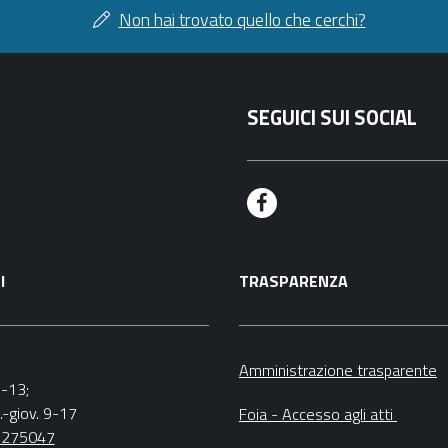
Non hai trovato quello che cerchi?
SEGUICI SUI SOCIAL
F
a
I
TRASPARENZA
c
e
b
Amministrazione trasparente
9-13;
o
.-giov. 9-17
Foia - Accesso agli atti
o
5275047