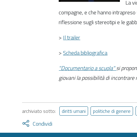
La vi
compagne, e che hanno intrapreso 
riflessione sugli stereotipi e le ga
>
Il trailer
>
Scheda bibliografica
"Documentario a scuola"
si propon
giovani la possibilità di incontrare
archiviato sotto:
diritti umani
politiche di genere
Attiva
Condividi
condividi
facebook
twitter