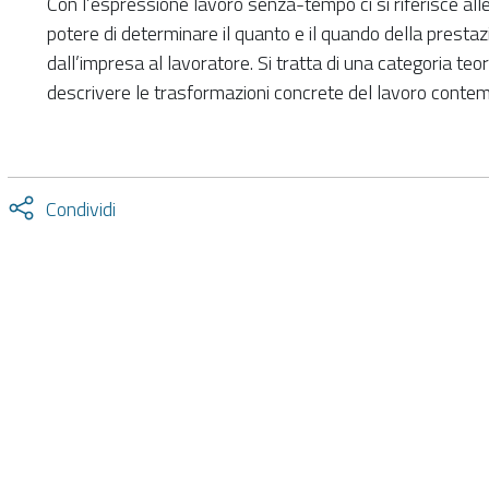
Con l’espressione lavoro senza-tempo ci si riferisce alle 
potere di determinare il quanto e il quando della prestazi
dall’impresa al lavoratore. Si tratta di una categoria teo
descrivere le trasformazioni concrete del lavoro conte
Attiva
Condividi
condividi
facebook
twitter