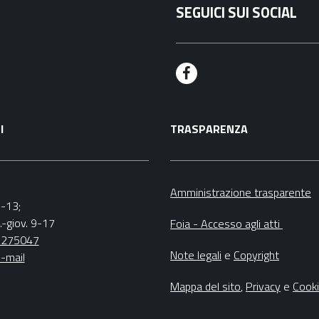
SEGUICI SUI SOCIAL
F
a
I
TRASPARENZA
c
e
b
Amministrazione trasparente
9-13;
o
.-giov. 9-17
Foia - Accesso agli atti
o
5275047
Note legali
e
Copyright
-mail
k
Mappa del sito
,
Privacy
e
Cook