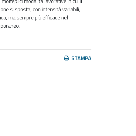
molteplici modalità lavorative in cui il
one si sposta, con intensità variabili,
rica, ma sempre più efficace nel
mporaneo.
Azioni
STAMPA
sul
documento