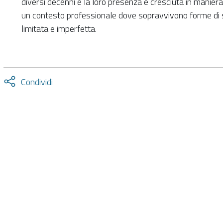
diversi decenni e la loro presenza è cresciuta in maniera 
un contesto professionale dove sopravvivono forme di 
limitata e imperfetta.
Attiva
Condividi
condividi
facebook
twitter