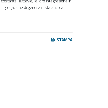
costante. Tuttavia, la loro integrazione in
segregazione di genere resta ancora
Azioni
STAMPA
sul
documento