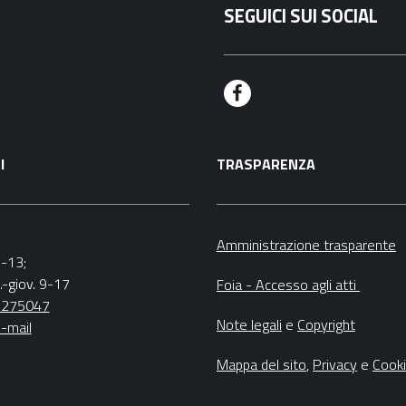
SEGUICI SUI SOCIAL
F
a
I
TRASPARENZA
c
e
b
Amministrazione trasparente
9-13;
o
.-giov. 9-17
Foia - Accesso agli atti
o
5275047
Note legali
e
Copyright
-mail
k
Mappa del sito
,
Privacy
e
Cook