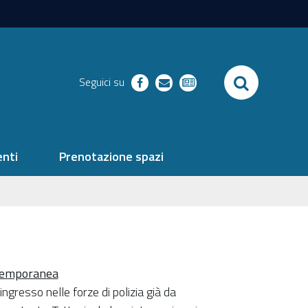
SEARCH
Seguici su
facebook
richieste
newsletter
nti
Prenotazione spazi
ontemporanea
o ingresso nelle forze di polizia già da