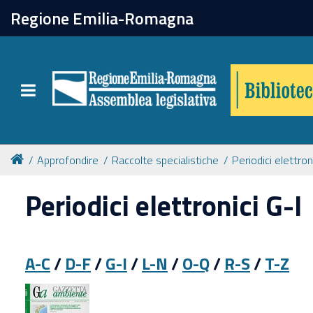
chiudi
Regione Emilia-Romagna
Biblioteca
Toggle navigation
Catalogo online
Collezioni
Approfondire
Raccolte specialistiche
Periodici elettron
Periodici elettronici G-I
Per approfondire
Appuntamenti
A-C
/
D-F
/
G-I
/
L-N
/
O-Q
/
R-S
/
T-Z
Prenotazione spazi