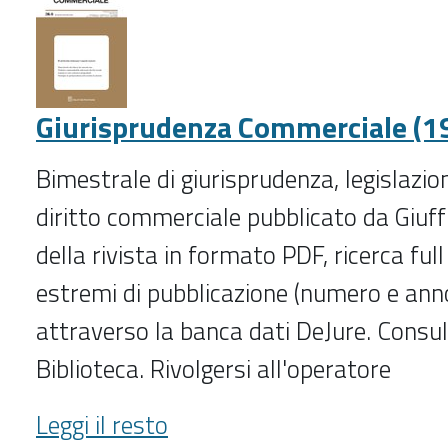
lavoro
e
di
relazioni
Giurisprudenza Commerciale (1
industriali
(2000-
Bimestrale di giurisprudenza, legislazio
3/2019)
-
diritto commerciale pubblicato da Giuff
della rivista in formato PDF, ricerca full
estremi di pubblicazione (numero e anno
attraverso la banca dati DeJure. Consul
Biblioteca. Rivolgersi all'operatore
Giurisprudenza
Leggi il resto
Commerciale