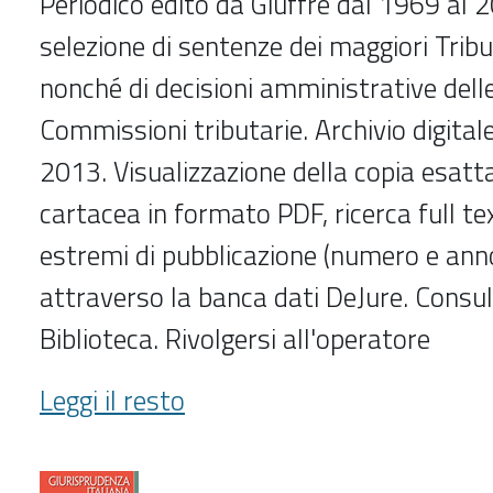
Periodico edito da Giuffrè dal 1969 al 
selezione di sentenze dei maggiori Tribu
nonché di decisioni amministrative delle
Commissioni tributarie. Archivio digital
2013. Visualizzazione della copia esatta
cartacea in formato PDF, ricerca full tex
estremi di pubblicazione (numero e anno
attraverso la banca dati DeJure. Consul
Biblioteca. Rivolgersi all'operatore
Giurisprudenza
Leggi il resto
di
merito
(1975-