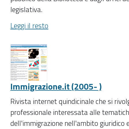
legislativa.
Igiene
Leggi il resto
e
sicurezza
del
lavoro
(1997-
)
-
Immigrazione.it (2005- )
Rivista internet quindicinale che si riv
professionale interessata alle tematic
dell'immigrazione nell'ambito giuridico e