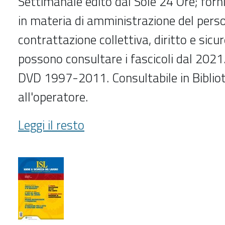
Settimanale edito dal Sole 24 Ore; forn
in materia di amministrazione del perso
contrattazione collettiva, diritto e sicur
possono consultare i fascicoli dal 2021.
DVD 1997-2011. Consultabile in Bibliot
all'operatore.
Guida
Leggi il resto
al
lavoro
(1997-
2011,2021-
)
-