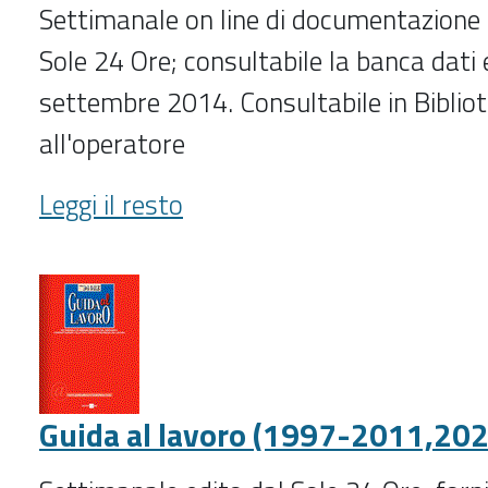
Settimanale on line di documentazione g
Sole 24 Ore; consultabile la banca dati e
settembre 2014. Consultabile in Bibliot
all'operatore
Guida
Leggi il resto
al
diritto
(09/2014-
)
-
Guida al lavoro (1997-2011,202