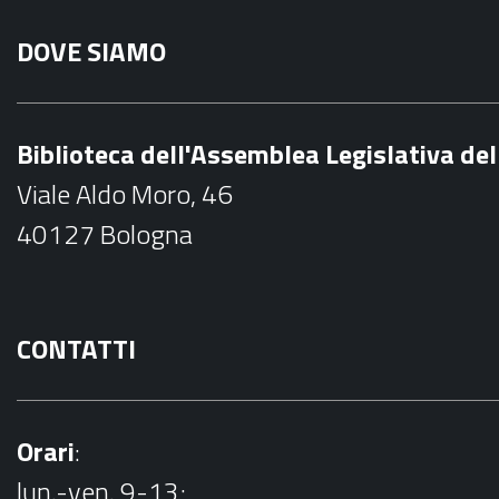
a
DOVE SIAMO
c
e
b
Biblioteca dell'Assemblea Legislativa d
o
Viale Aldo Moro, 46
o
40127 Bologna
k
CONTATTI
Orari
:
lun.-ven. 9-13;