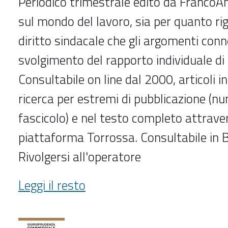
Periodico trimestrale edito da FrancoAn
sul mondo del lavoro, sia per quanto rig
diritto sindacale che gli argomenti conn
svolgimento del rapporto individuale di 
Consultabile on line dal 2000, articoli 
ricerca per estremi di pubblicazione (n
fascicolo) e nel testo completo attrave
piattaforma Torrossa. Consultabile in B
Rivolgersi all'operatore
Giornale
Leggi il resto
di
diritto
del