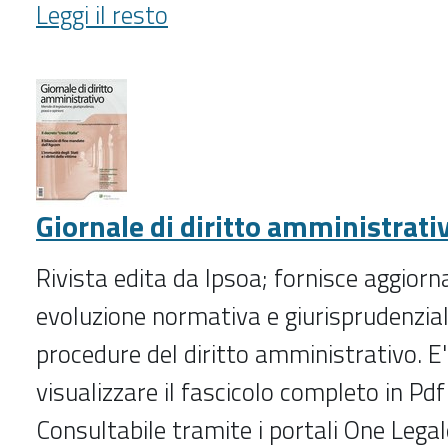
Gazzetta
Leggi il resto
degli
Enti
Locali
-
Giornale di diritto amministrati
Rivista edita da Ipsoa; fornisce aggiorn
evoluzione normativa e giurisprudenzial
procedure del diritto amministrativo. E'
visualizzare il fascicolo completo in Pd
Consultabile tramite i portali One Lega