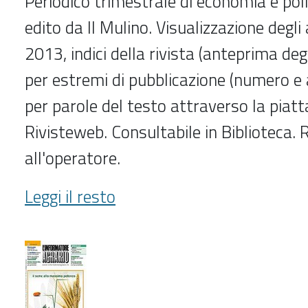
Periodico trimestrale di economia e poli
edito da Il Mulino. Visualizzazione degli a
2013, indici della rivista (anteprima degli
per estremi di pubblicazione (numero e 
per parole del testo attraverso la piat
Rivisteweb. Consultabile in Biblioteca. R
all'operatore.
L'industria
Leggi il resto
(2013-
)
-