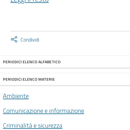
(2004-
)
-
Attiva
Condividi
condividi
facebook
twitter
PERIODICI ELENCO ALFABETICO
PERIODICI ELENCO MATERIE
Ambiente
Comunicazione e informazione
Criminalità e sicurezza