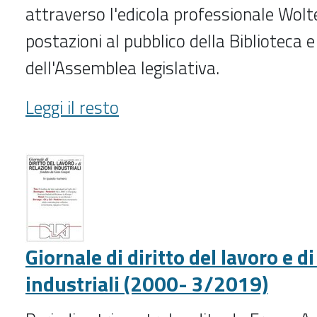
attraverso l'edicola professionale Wolte
postazioni al pubblico della Biblioteca e 
dell'Assemblea legislativa.
Giornale
Leggi il resto
di
diritto
amministrativo
(1996-
)
-
Giornale di diritto del lavoro e di
industriali (2000- 3/2019)