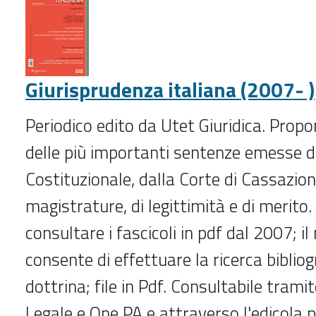
2013)
-
Giurisprudenza italiana (2007- )
Periodico edito da Utet Giuridica. Prop
delle più importanti sentenze emesse d
Costituzionale, dalla Corte di Cassazion
magistrature, di legittimità e di merito. 
consultare i fascicoli in pdf dal 2007; il
consente di effettuare la ricerca bibliog
dottrina; file in Pdf. Consultabile tramit
Legale e One PA e attraverso l'edicola 