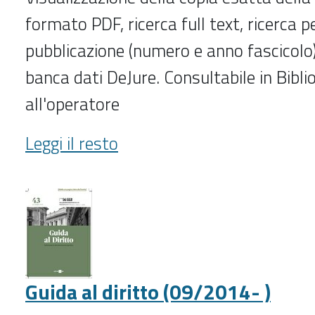
formato PDF, ricerca full text, ricerca p
pubblicazione (numero e anno fascicolo)
banca dati DeJure. Consultabile in Biblio
all'operatore
Giustizia
Leggi il resto
civile.
Massimario
annotato
della
Cassazione
(2008-
2013)
Guida al diritto (09/2014- )
-