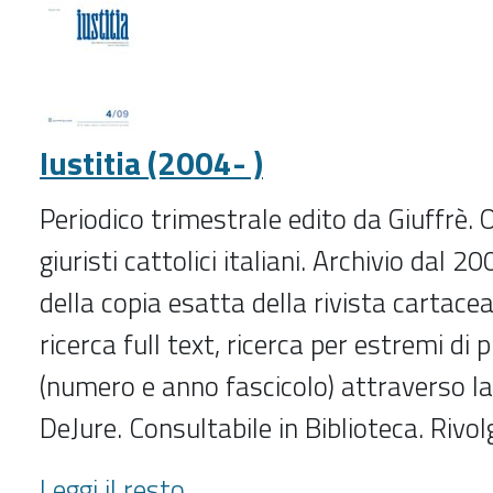
)
-
Iustitia (2004- )
Periodico trimestrale edito da Giuffrè. 
giuristi cattolici italiani. Archivio dal 2
della copia esatta della rivista cartace
ricerca full text, ricerca per estremi di 
(numero e anno fascicolo) attraverso la
DeJure. Consultabile in Biblioteca. Rivol
Iustitia
Leggi il resto